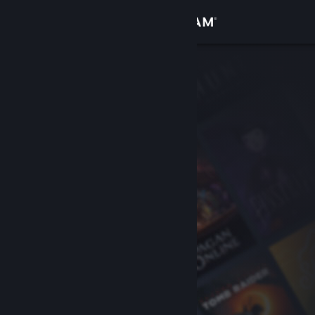
Logga in
Butik
Gemenskap
Om
Support
Byt språk
Skaffa Steams mobilapp
Se skrivbordswebbplats