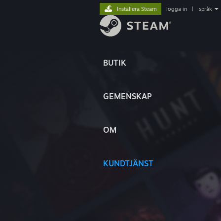
Installera Steam
logga in
|
språk
BUTIK
GEMENSKAP
OM
KUNDTJÄNST