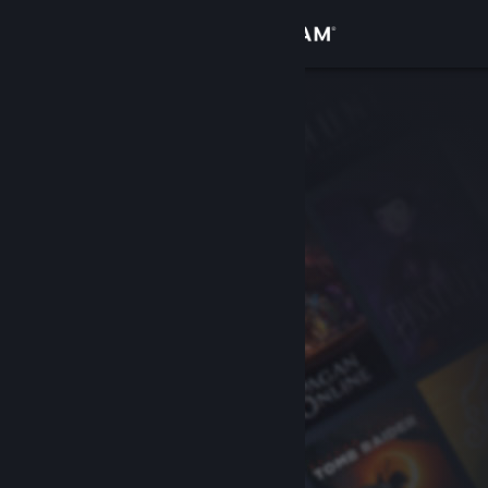
Logga in
Butik
Gemenskap
Om
Support
Byt språk
Skaffa Steams mobilapp
Se skrivbordswebbplats