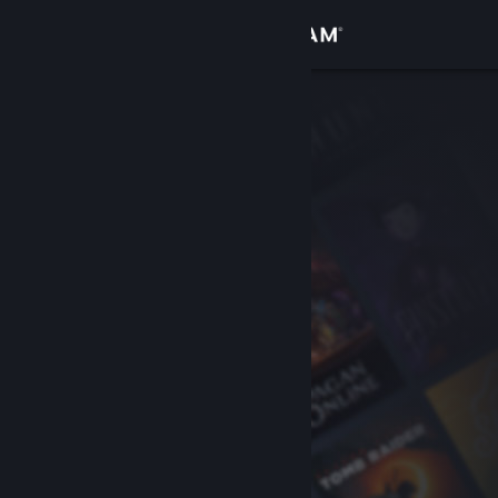
Logga in
Butik
Gemenskap
Om
Support
Byt språk
Skaffa Steams mobilapp
Se skrivbordswebbplats