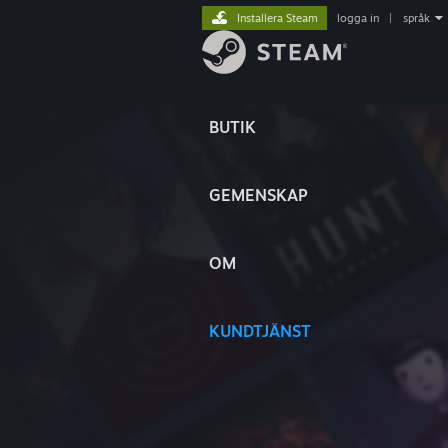
Installera Steam
logga in
|
språk
BUTIK
GEMENSKAP
OM
KUNDTJÄNST