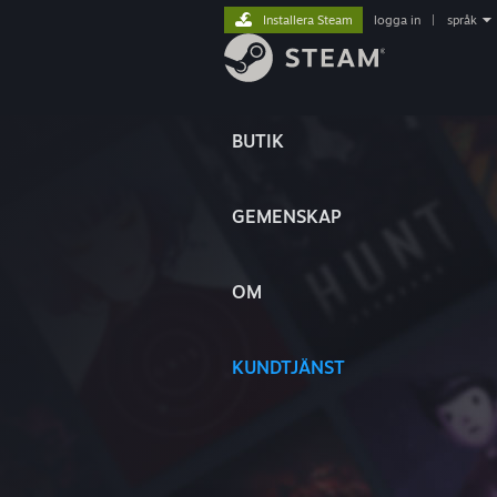
Installera Steam
logga in
|
språk
BUTIK
GEMENSKAP
OM
KUNDTJÄNST