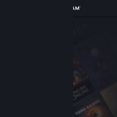
Logga in
Butik
Gemenskap
Om
Support
Byt språk
Skaffa Steams mobilapp
Se skrivbordswebbplats