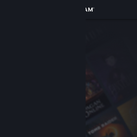
Logga in
Butik
Gemenskap
Om
Support
Byt språk
Skaffa Steams mobilapp
Se skrivbordswebbplats