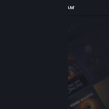
Logga in
Butik
Gemenskap
Om
Support
Byt språk
Skaffa Steams mobilapp
Se skrivbordswebbplats