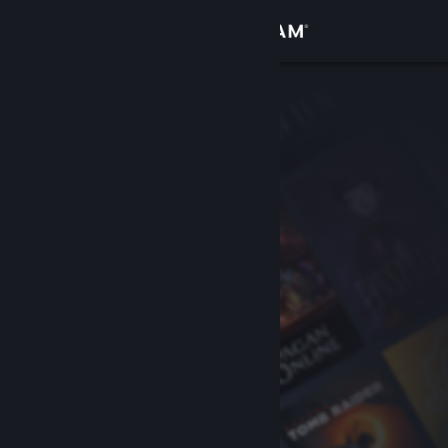
Logga in
Butik
Gemenskap
Om
Support
Byt språk
Skaffa Steams mobilapp
Se skrivbordswebbplats