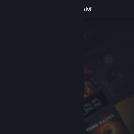
Logga in
Butik
Gemenskap
Om
Support
Byt språk
Skaffa Steams mobilapp
Se skrivbordswebbplats