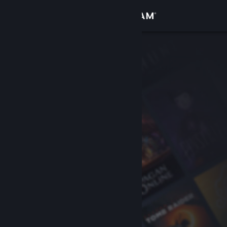
Logga in
Butik
Gemenskap
Om
Support
Byt språk
Skaffa Steams mobilapp
Se skrivbordswebbplats