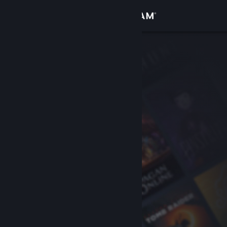
Logga in
Butik
Gemenskap
Om
Support
Byt språk
Skaffa Steams mobilapp
Se skrivbordswebbplats