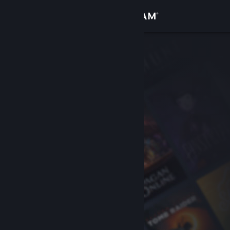
Logga in
Butik
Gemenskap
Om
Support
Byt språk
Skaffa Steams mobilapp
Se skrivbordswebbplats