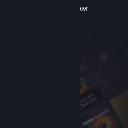
Logga in
Butik
Gemenskap
Om
Support
Byt språk
Skaffa Steams mobilapp
Se skrivbordswebbplats