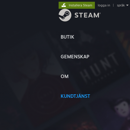
Installera Steam
logga in
|
språk
BUTIK
GEMENSKAP
OM
KUNDTJÄNST