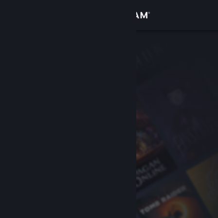
Logga in
Butik
Gemenskap
Om
Support
Byt språk
Skaffa Steams mobilapp
Se skrivbordswebbplats