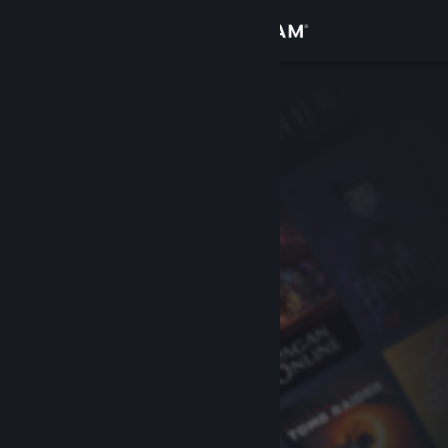
Logga in
Butik
Gemenskap
Om
Support
Byt språk
Skaffa Steams mobilapp
Se skrivbordswebbplats