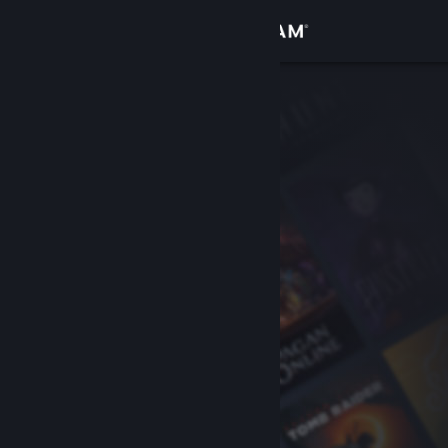
Logga in
Butik
Gemenskap
Om
Support
Byt språk
Skaffa Steams mobilapp
Se skrivbordswebbplats