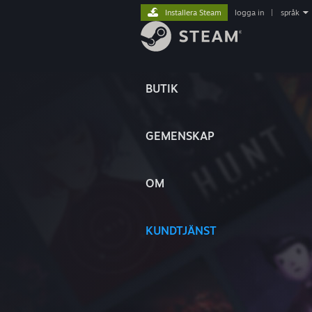
Installera Steam
logga in
|
språk
BUTIK
GEMENSKAP
OM
KUNDTJÄNST