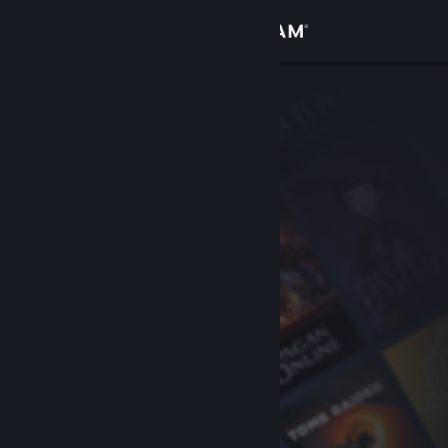
Logga in
Butik
Gemenskap
Om
Support
Byt språk
Skaffa Steams mobilapp
Se skrivbordswebbplats