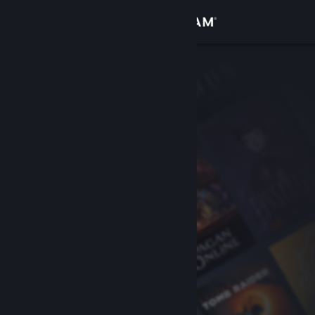
Logga in
Butik
Gemenskap
Om
Support
Byt språk
Skaffa Steams mobilapp
Se skrivbordswebbplats