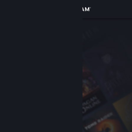
Logga in
Butik
Gemenskap
Om
Support
Byt språk
Skaffa Steams mobilapp
Se skrivbordswebbplats