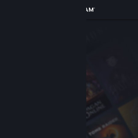
Logga in
Butik
Gemenskap
Om
Support
Byt språk
Skaffa Steams mobilapp
Se skrivbordswebbplats