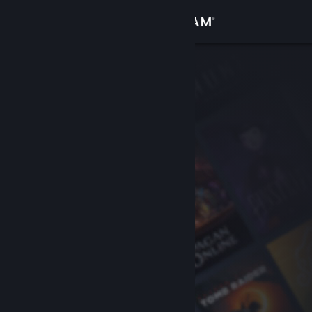
Logga in
Butik
Gemenskap
Om
Support
Byt språk
Skaffa Steams mobilapp
Se skrivbordswebbplats