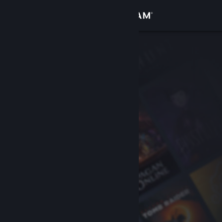
Logga in
Butik
Gemenskap
Om
Support
Byt språk
Skaffa Steams mobilapp
Se skrivbordswebbplats