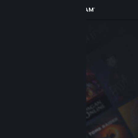
Logga in
Butik
Gemenskap
Om
Support
Byt språk
Skaffa Steams mobilapp
Se skrivbordswebbplats