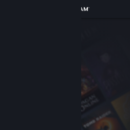
Logga in
Butik
Gemenskap
Om
Support
Byt språk
Skaffa Steams mobilapp
Se skrivbordswebbplats