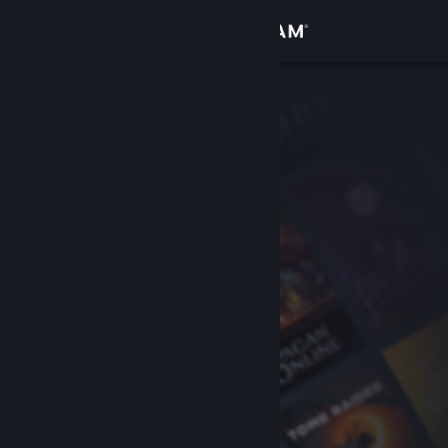
Logga in
Butik
Gemenskap
Om
Support
Byt språk
Skaffa Steams mobilapp
Se skrivbordswebbplats