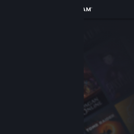
Logga in
Butik
Gemenskap
Om
Support
Byt språk
Skaffa Steams mobilapp
Se skrivbordswebbplats