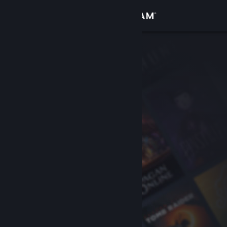
Logga in
Butik
Gemenskap
Om
Support
Byt språk
Skaffa Steams mobilapp
Se skrivbordswebbplats