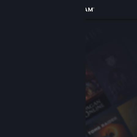
Logga in
Butik
Gemenskap
Om
Support
Byt språk
Skaffa Steams mobilapp
Se skrivbordswebbplats