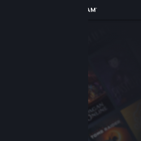
Logga in
Butik
Gemenskap
Om
Support
Byt språk
Skaffa Steams mobilapp
Se skrivbordswebbplats