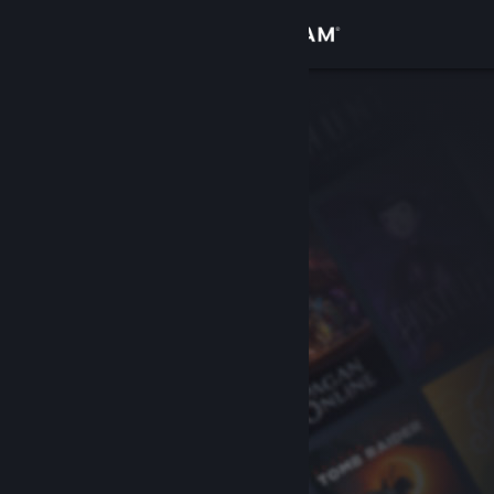
Logga in
Butik
Gemenskap
Om
Support
Byt språk
Skaffa Steams mobilapp
Se skrivbordswebbplats