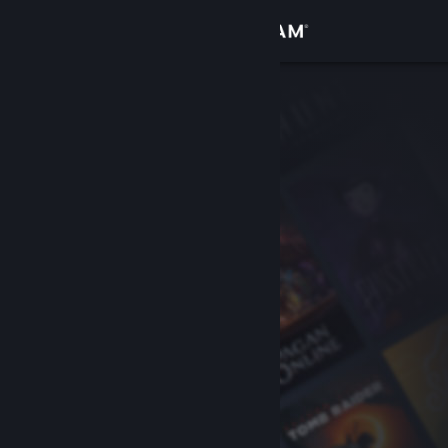
Logga in
Butik
Gemenskap
Om
Support
Byt språk
Skaffa Steams mobilapp
Se skrivbordswebbplats