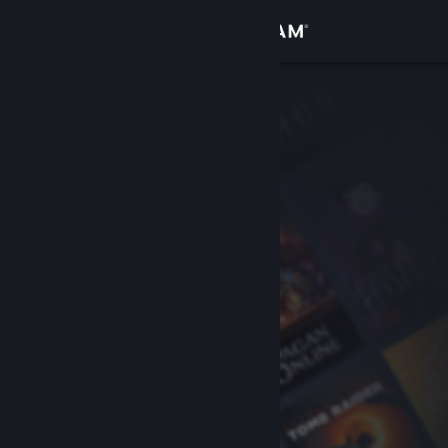
Logga in
Butik
Gemenskap
Om
Support
Byt språk
Skaffa Steams mobilapp
Se skrivbordswebbplats