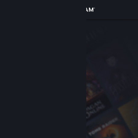
Logga in
Butik
Gemenskap
Om
Support
Byt språk
Skaffa Steams mobilapp
Se skrivbordswebbplats