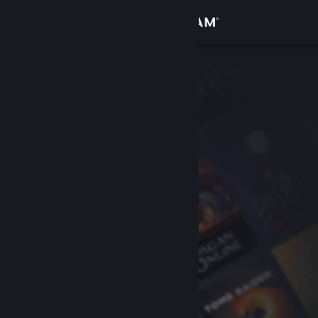
Logga in
Butik
Gemenskap
Om
Support
Byt språk
Skaffa Steams mobilapp
Se skrivbordswebbplats