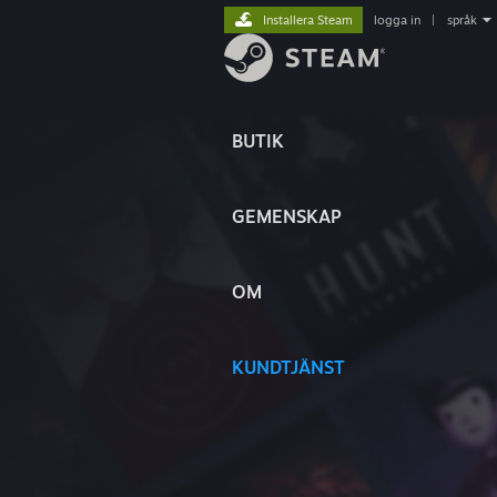
Installera Steam
logga in
|
språk
BUTIK
GEMENSKAP
OM
KUNDTJÄNST