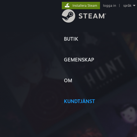
Installera Steam
logga in
|
språk
BUTIK
GEMENSKAP
OM
KUNDTJÄNST