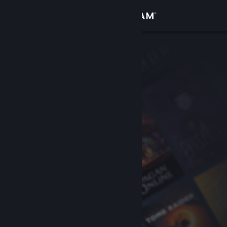
Logga in
Butik
Gemenskap
Om
Support
Byt språk
Skaffa Steams mobilapp
Se skrivbordswebbplats