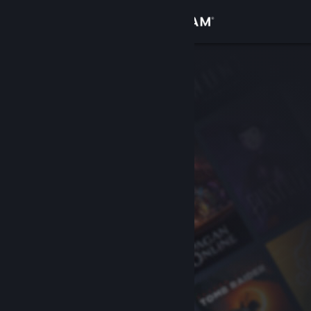
Logga in
Butik
Gemenskap
Om
Support
Byt språk
Skaffa Steams mobilapp
Se skrivbordswebbplats