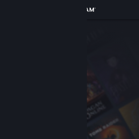
Logga in
Butik
Gemenskap
Om
Support
Byt språk
Skaffa Steams mobilapp
Se skrivbordswebbplats