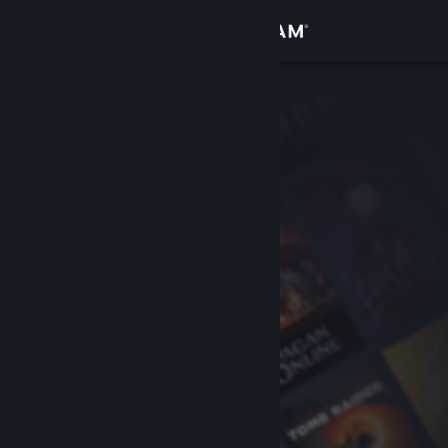
Logga in
Butik
Gemenskap
Om
Support
Byt språk
Skaffa Steams mobilapp
Se skrivbordswebbplats