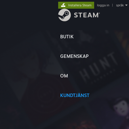
Installera Steam
logga in
|
språk
BUTIK
GEMENSKAP
OM
KUNDTJÄNST