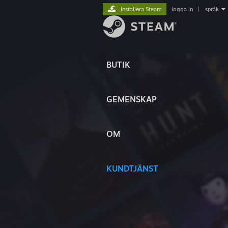
Installera Steam
logga in
|
språk
BUTIK
GEMENSKAP
OM
KUNDTJÄNST