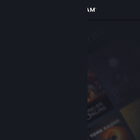
Logga in
Butik
Gemenskap
Om
Support
Byt språk
Skaffa Steams mobilapp
Se skrivbordswebbplats