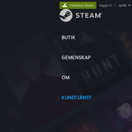
Installera Steam
logga in
|
språk
BUTIK
GEMENSKAP
OM
KUNDTJÄNST