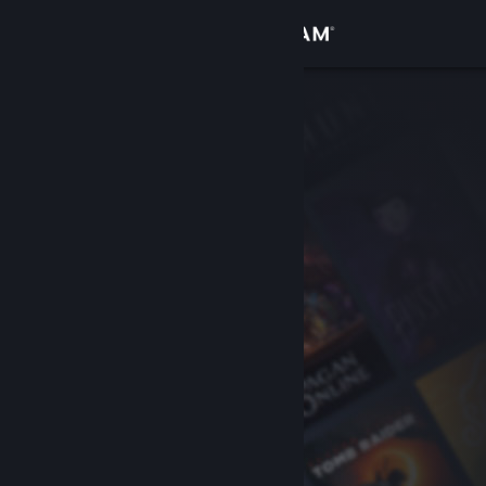
Logga in
Butik
Gemenskap
Om
Support
Byt språk
Skaffa Steams mobilapp
Se skrivbordswebbplats