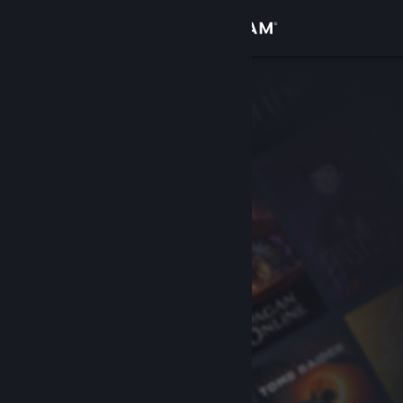
Logga in
Butik
Gemenskap
Om
Support
Byt språk
Skaffa Steams mobilapp
Se skrivbordswebbplats